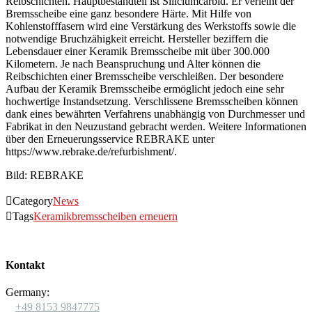
Reibschichten. Hauptbestandteil ist Siliciumcarbid. Er verleiht der
Bremsscheibe eine ganz besondere Härte. Mit Hilfe von
Kohlenstofffasern wird eine Verstärkung des Werkstoffs sowie die
notwendige Bruchzähigkeit erreicht. Hersteller beziffern die
Lebensdauer einer Keramik Bremsscheibe mit über 300.000
Kilometern. Je nach Beanspruchung und Alter können die
Reibschichten einer Bremsscheibe verschleißen. Der besondere
Aufbau der Keramik Bremsscheibe ermöglicht jedoch eine sehr
hochwertige Instandsetzung. Verschlissene Bremsscheiben können
dank eines bewährten Verfahrens unabhängig von Durchmesser und
Fabrikat in den Neuzustand gebracht werden. Weitere Informationen
über den Erneuerungsservice REBRAKE unter
https://www.rebrake.de/refurbishment/.
Bild: REBRAKE

Category
News

Tags
Keramikbremsscheiben erneuern
Kontakt
Germany:

+49 8153 9847775