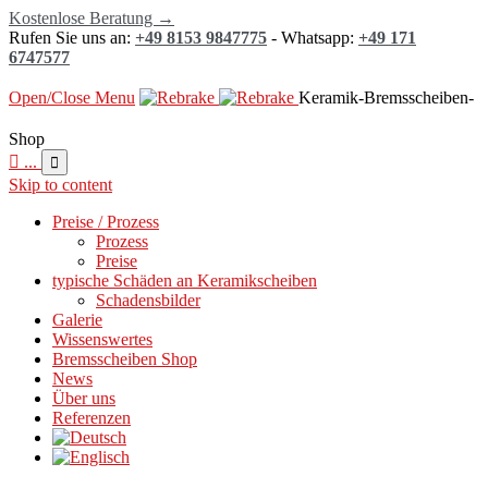
Kostenlose Beratung →
Rufen Sie uns an:
+49 8153 9847775
- Whatsapp:
+49 171
6747577
Open/Close Menu
Keramik-Bremsscheiben-
Shop

...

Skip to content
Preise / Prozess
Prozess
Preise
typische Schäden an Keramikscheiben
Schadensbilder
Galerie
Wissenswertes
Bremsscheiben Shop
News
Über uns
Referenzen