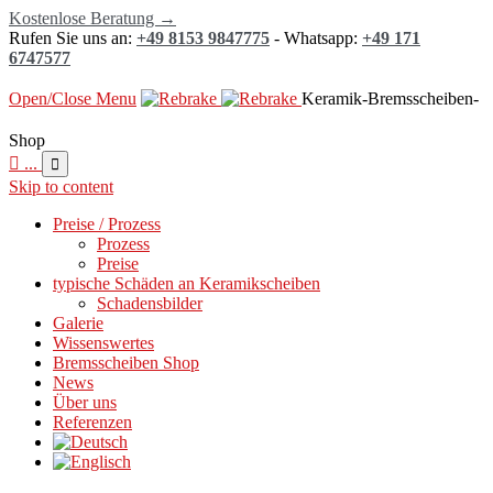
Kostenlose Beratung →
Rufen Sie uns an:
+49 8153 9847775
- Whatsapp:
+49 171
6747577
Open/Close Menu
Keramik-Bremsscheiben-
Shop

...

Skip to content
Preise / Prozess
Prozess
Preise
typische Schäden an Keramikscheiben
Schadensbilder
Galerie
Wissenswertes
Bremsscheiben Shop
News
Über uns
Referenzen