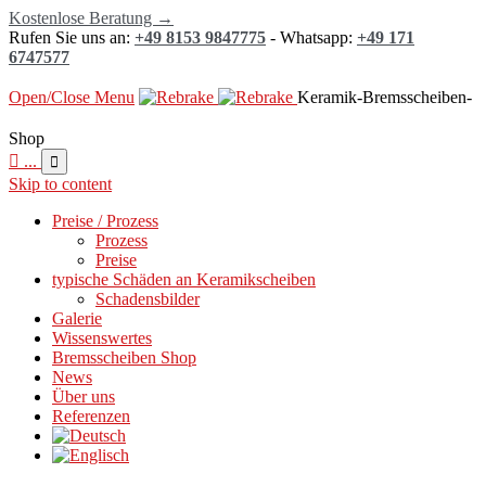
Kostenlose Beratung →
Rufen Sie uns an:
+49 8153 9847775
- Whatsapp:
+49 171
6747577
Open/Close Menu
Keramik-Bremsscheiben-
Shop

...

Skip to content
Preise / Prozess
Prozess
Preise
typische Schäden an Keramikscheiben
Schadensbilder
Galerie
Wissenswertes
Bremsscheiben Shop
News
Über uns
Referenzen