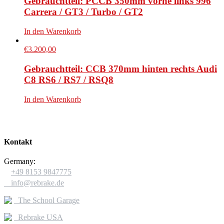
Gebrauchtteil: PCCB 350mm vorne links 996
Carrera / GT3 / Turbo / GT2
In den Warenkorb
€
3.200,00
Gebrauchtteil: CCB 370mm hinten rechts Audi
C8 RS6 / RS7 / RSQ8
In den Warenkorb
Kontakt
Germany:

+49 8153 9847775

info@rebrake.de
The School Garage
Rebrake USA