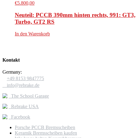
€
5.800,00
Neuteil: PCCB 390mm hinten rechts, 991: GT3,
Turbo, GT2 RS
In den Warenkorb
Kontakt
Germany:

+49 8153 9847775

info@rebrake.de
The School Garage
Rebrake USA
Facebook
Porsche PCCB Bremsscheiben
Keramik Bremsscheiben kaufen