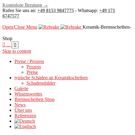
Kostenlose Beratung →
Rufen Sie uns an:
+49 8153 9847775
- Whatsapp:
+49 171
6747577
Open/Close Menu
Keramik-Bremsscheiben-
Shop

...

Skip to content
Preise / Prozess
Prozess
Preise
typische Schäden an Keramikscheiben
Schadensbilder
Galerie
Wissenswertes
Bremsscheiben Shop
News
Über uns
Referenzen