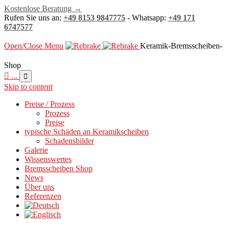
Kostenlose Beratung →
Rufen Sie uns an:
+49 8153 9847775
- Whatsapp:
+49 171
6747577
Open/Close Menu
Keramik-Bremsscheiben-
Shop

...

Skip to content
Preise / Prozess
Prozess
Preise
typische Schäden an Keramikscheiben
Schadensbilder
Galerie
Wissenswertes
Bremsscheiben Shop
News
Über uns
Referenzen