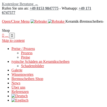
Kostenlose Beratung →
Rufen Sie uns an:
+49 8153 9847775
- Whatsapp:
+49 171
6747577
Open/Close Menu
Keramik-Bremsscheiben-
Shop

...

Skip to content
Preise / Prozess
Prozess
Preise
typische Schäden an Keramikscheiben
Schadensbilder
Galerie
Wissenswertes
Bremsscheiben Shop
News
Über uns
Referenzen