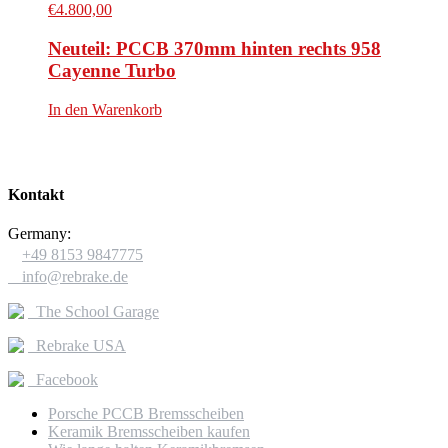
€
4.800,00
Neuteil: PCCB 370mm hinten rechts 958
Cayenne Turbo
In den Warenkorb
Kontakt
Germany:

+49 8153 9847775

info@rebrake.de
The School Garage
Rebrake USA
Facebook
Porsche PCCB Bremsscheiben
Keramik Bremsscheiben kaufen