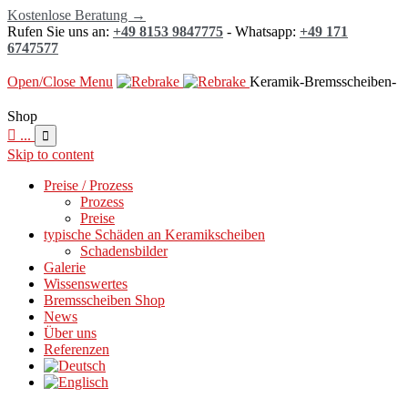
Kostenlose Beratung →
Rufen Sie uns an:
+49 8153 9847775
- Whatsapp:
+49 171
6747577
Open/Close Menu
Keramik-Bremsscheiben-
Shop

...

Skip to content
Preise / Prozess
Prozess
Preise
typische Schäden an Keramikscheiben
Schadensbilder
Galerie
Wissenswertes
Bremsscheiben Shop
News
Über uns
Referenzen