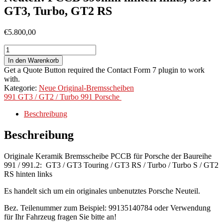
GT3, Turbo, GT2 RS
€
5.800,00
Neuteil:
PCCB
In den Warenkorb
390mm
Get a Quote Button required the Contact Form 7 plugin to work
hinten
with.
links,
Kategorie:
Neue Original-Bremsscheiben
991:
991 GT3 / GT2 / Turbo
991
Porsche
GT3,
Turbo,
Beschreibung
GT2
RS
Beschreibung
Menge
Originale Keramik Bremsscheibe PCCB für Porsche der Baureihe
991 / 991.2: GT3 / GT3 Touring / GT3 RS / Turbo / Turbo S / GT2
RS hinten links
Es handelt sich um ein originales unbenutztes Porsche Neuteil.
Bez. Teilenummer zum Beispiel: 99135140784 oder Verwendung
für Ihr Fahrzeug fragen Sie bitte an!