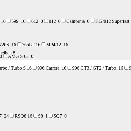
8
16
599
16
612
0
812
0
California
0
F12/812 Superfas
720S
16
765LT
16
MP4/12
16
cheiben
8
0
AMG S 63
0
urbo / Turbo S
16
996 Carrera
16
996 GT3 / GT2 / Turbo
16
S7
24
RSQ8
16
S8
1
SQ7
0