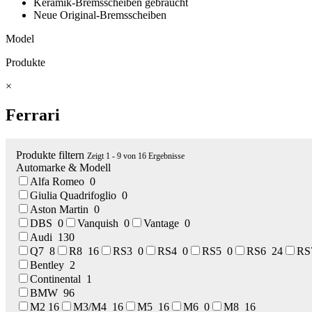
Keramik-Bremsscheiben gebraucht
Neue Original-Bremsscheiben
Model
Produkte
×
Ferrari
Produkte filtern
Zeigt 1 - 9 von 16 Ergebnisse
Automarke & Modell
Alfa Romeo
0
Giulia Quadrifoglio
0
Aston Martin
0
DBS
0
Vanquish
0
Vantage
0
Audi
130
Q7
8
R8
16
RS3
0
RS4
0
RS5
0
RS6
24
R
Bentley
2
Continental
1
BMW
96
M2
16
M3/M4
16
M5
16
M6
0
M8
16