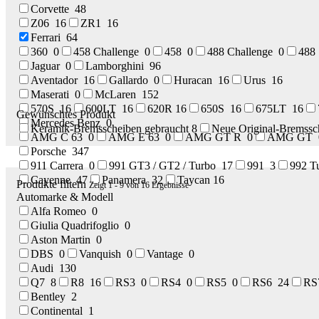
Corvette
48
Z06
16
ZR1
16
Ferrari
64
360
0
458 Challenge
0
458
0
488 Challenge
0
48
Jaguar
0
Lamborghini
96
Aventador
16
Gallardo
0
Huracan
16
Urus
16
Maserati
0
McLaren
152
570S
16
600LT
16
620R
16
650S
16
675LT
16
Gewünschtes Produkt
Mercedes Benz
0
Keramik-Bremsscheiben gebraucht
8
Neue Original-Bremss
AMG C 63
0
AMG E 63
0
AMG GT R
0
AMG GT
Porsche
347
911 Carrera
0
991 GT3 / GT2 / Turbo
17
991
3
992 T
Cayenne
47
Panamera
32
Taycan
16
Produkte filtern
Zeigt 1 - 9 von 16 Ergebnisse
Automarke & Modell
Alfa Romeo
0
Giulia Quadrifoglio
0
Aston Martin
0
DBS
0
Vanquish
0
Vantage
0
Audi
130
Q7
8
R8
16
RS3
0
RS4
0
RS5
0
RS6
24
R
Bentley
2
Continental
1