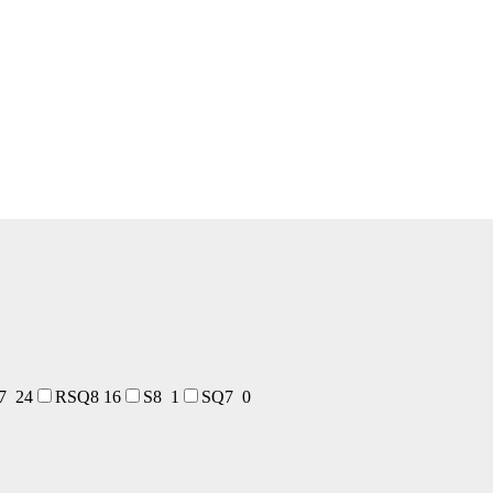
S7
24
RSQ8
16
S8
1
SQ7
0