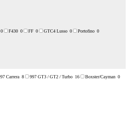
t
0
F430
0
FF
0
GTC4 Lusso
0
Portofino
0
997 Carrera
8
997 GT3 / GT2 / Turbo
16
Boxster/Cayman
0