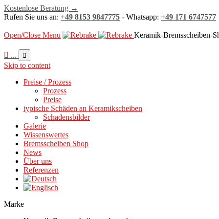
Kostenlose Beratung →
Rufen Sie uns an:
+49 8153 9847775
- Whatsapp:
+49 171 6747577
Open/Close Menu
Keramik-Bremsscheiben-S

...

Skip to content
Preise / Prozess
Prozess
Preise
typische Schäden an Keramikscheiben
Schadensbilder
Galerie
Wissenswertes
Bremsscheiben Shop
News
Über uns
Referenzen
Marke