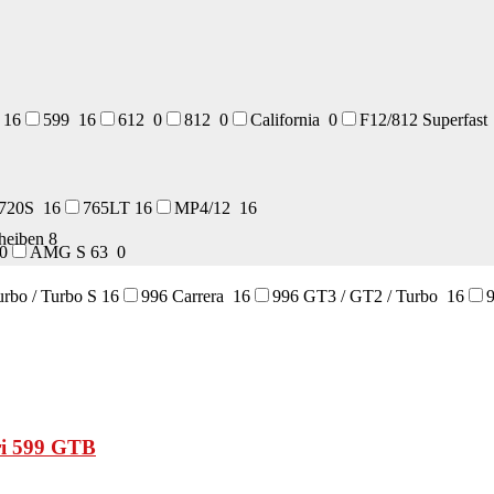
8
16
599
16
612
0
812
0
California
0
F12/812 Superfas
720S
16
765LT
16
MP4/12
16
cheiben
8
0
AMG S 63
0
urbo / Turbo S
16
996 Carrera
16
996 GT3 / GT2 / Turbo
16
ri 599 GTB