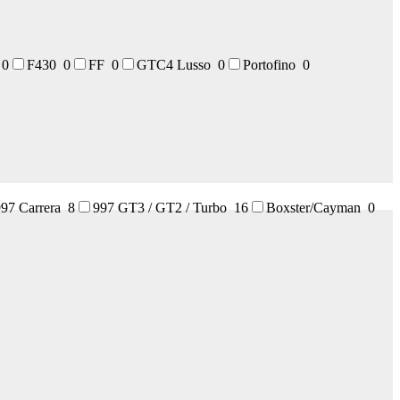
t
0
F430
0
FF
0
GTC4 Lusso
0
Portofino
0
997 Carrera
8
997 GT3 / GT2 / Turbo
16
Boxster/Cayman
0