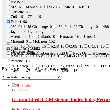
BMW
96
M2
16
M3/M4
16
M5
16
M6
0
M8
16
Corvette
48
Z06
16
ZR1
16
Ferrari
64
360
0
458 Challenge
0
458
0
488 Challenge
0
48
Jaguar
0
Lamborghini
96
Aventador
16
Gallardo
0
Huracan
16
Urus
16
Maserati
0
McLaren
152
570S
16
600LT
16
620R
16
650S
16
675LT
16
Gewünschtes Produkt
Mercedes Benz
0
Keramik-Bremsscheiben gebraucht
8
Neue Original-Bremss
AMG C 63
0
AMG E 63
0
AMG GT R
0
AMG GT
Porsche
347
911 Carrera
0
991 GT3 / GT2 / Turbo
17
991
3
992 T
Ergebnisse 1 – 9 von 16 werden angezeigt
Cayenne
47
Panamera
32
Taycan
16
€
2.800,00
Gebrauchtteil: CCM 360mm hinten links, Ferra
In den Warenkorb