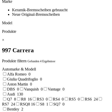
Marke
Keramik-Bremsscheiben gebraucht
Neue Original-Bremsscheiben
Model
Produkte
×
997 Carrera
Produkte filtern
Gefunden 4 Ergebnisse
Automarke & Modell
Alfa Romeo
0
Giulia Quadrifoglio
0
Aston Martin
0
DBS
0
Vanquish
0
Vantage
0
Audi
130
Q7
8
R8
16
RS3
0
RS4
0
RS5
0
RS6
24
RS7
24
RSQ8
16
S8
1
SQ7
0
Bentley
2