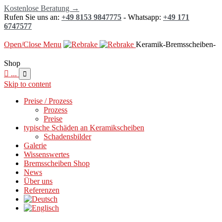
Kostenlose Beratung →
Rufen Sie uns an:
+49 8153 9847775
- Whatsapp:
+49 171
6747577
Open/Close Menu
Keramik-Bremsscheiben-
Shop

...

Skip to content
Preise / Prozess
Prozess
Preise
typische Schäden an Keramikscheiben
Schadensbilder
Galerie
Wissenswertes
Bremsscheiben Shop
News
Über uns
Referenzen