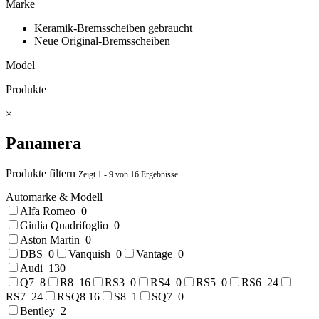
Marke
Keramik-Bremsscheiben gebraucht
Neue Original-Bremsscheiben
Model
Produkte
×
Panamera
Produkte filtern
Zeigt 1 - 9 von 16 Ergebnisse
Automarke & Modell
Alfa Romeo
0
Giulia Quadrifoglio
0
Aston Martin
0
DBS
0
Vanquish
0
Vantage
0
Audi
130
Q7
8
R8
16
RS3
0
RS4
0
RS5
0
RS6
24
RS7
24
RSQ8
16
S8
1
SQ7
0
Bentley
2