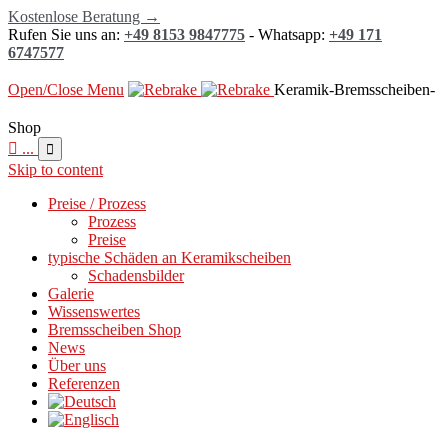
Kostenlose Beratung →
Rufen Sie uns an:
+49 8153 9847775
- Whatsapp:
+49 171
6747577
Open/Close Menu
Keramik-Bremsscheiben-
Shop

...

Skip to content
Preise / Prozess
Prozess
Preise
typische Schäden an Keramikscheiben
Schadensbilder
Galerie
Wissenswertes
Bremsscheiben Shop
News
Über uns
Referenzen