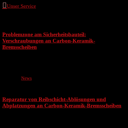

Unser Service
17. Januar 2025
Problemzone am Sicherheitsbauteil:
Verschraubungen an Carbon-Keramik-
Bremsscheiben
Die Carbon-Keramik-Bremsscheibe wurde als sogenannte
Lebensdauer-Bremse für Fahrzeuge entwickelt. Es ist nicht
ungewöhnlich, dass diese…
Posted in:
News
21. Oktober 2024
Reparatur von Reibschicht-Ablösungen und
Abplatzungen an Carbon-Keramik-Bremsscheiben
Rebrake GmbH hat zu Beginn des Jahres 2023 ein Verfahren
entwickelt welches es ermöglicht eine…