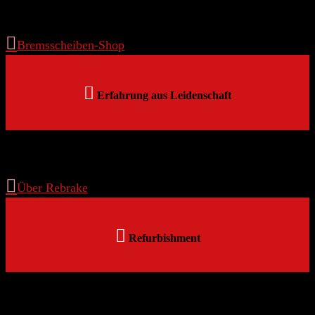
Verkauf – Reparatur – Wiederaufbereitung

Bremsscheiben-Shop

Erfahrung aus Leidenschaft
Über 20 Jahre Erfahrung mit Carbon-Keramik-Bremsscheiben

Über Rebrake

Refurbishment
Keramikbremsscheiben-Erneuerung erklärt.