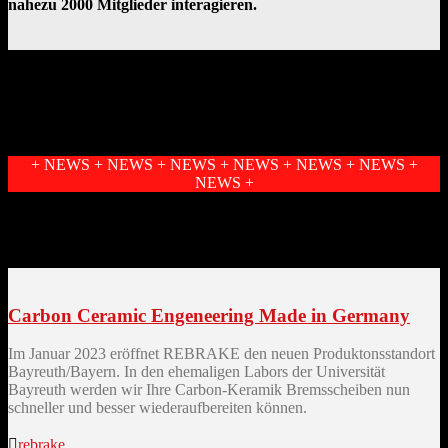
nahezu 2000 Mitglieder interagieren.
+ NEWS + NEWS + NEWS + NEWS + NEWS + NEWS +
NEWS +
Carbon Ceramic Engeneering Made in Germany
Im Januar 2023 eröffnet REBRAKE den neuen Produktonsstandort
Bayreuth/Bayern. In den ehemaligen Labors der Universität
Bayreuth werden wir Ihre Carbon-Keramik Bremsscheiben nun
schneller und besser wiederaufbereiten können.

rebrake