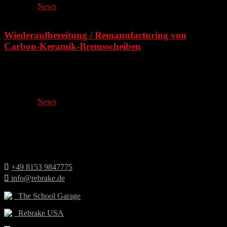
Posted in:
News
21. Oktober 2024
Wiederaufbereitung / Remanufacturing von
Carbon-Keramik-Bremsscheiben
Moderne Sportwagen und hochmotorisierte Fahrzeuge mit
sportlicher Ausrichtung werden werkseitig immer öfter mit Carbon-
Keramik-Bremsanlagen ausgerüstet….
Posted in:
News
Kontakt
Germany:

+49 8153 9847775

info@rebrake.de
The School Garage
Rebrake USA